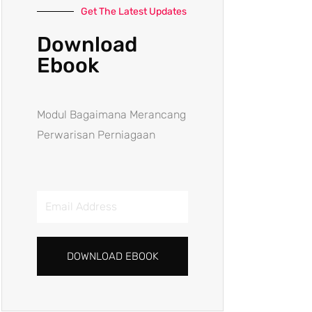
Get The Latest Updates
Download
Ebook
Modul Bagaimana Merancang
Perwarisan Perniagaan
Email
Address
DOWNLOAD EBOOK