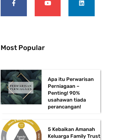
e
t
k
b
u
e
o
b
d
o
e
i
k
n
-
f
Most Popular
Apa itu Perwarisan
Perniagaan –
Penting! 90%
usahawan tiada
perancangan!
5 Kebaikan Amanah
Keluarga Family Trust