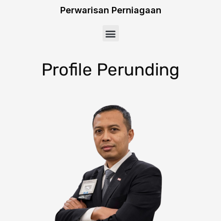
Skip
Perwarisan Perniagaan
to
Menu
content
Profile Perunding