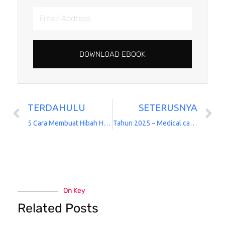
Email
Address
DOWNLOAD EBOOK
TERDAHULU
SETERUSNYA
Prev
N
5 Cara Membuat Hibah Hartanah
Tahun 2025 – Medical card AIA Takaful
On Key
Related Posts