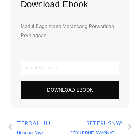
Download Ebook
Modul Bagaimana Merancang Perwarisan
Perniagaan
Email
Address
DOWNLOAD EBOOK
TERDAHULU
SETERUSNYA
Prev
N
Hubungi Saya
SEDUT DUIT SYARIKAT – BAIK UNTUK PEMILIK PERNIAGAAN. MACAM MANA?