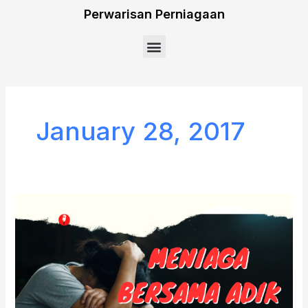
Skip
Perwarisan Perniagaan
to
Menu
content
January 28, 2017
Meniaga
Bersama
Adik
Beradik