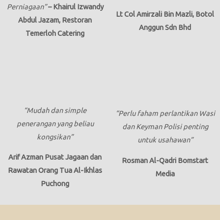
Perniagaan”
– Khairul Izwandy
Lt Col Amirzali Bin Mazli,
Botol
Abdul Jazam, Restoran
Anggun Sdn Bhd
Temerloh Catering
“Mudah dan simple
“Perlu faham perlantikan Wasi
penerangan yang beliau
dan Keyman Polisi penting
kongsikan”
untuk usahawan”
Arif Azman
Pusat Jagaan dan
Rosman Al-Qadri Bomstart
Rawatan Orang Tua Al-Ikhlas
Media
Puchong