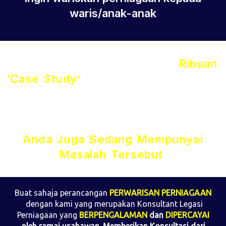
waris/anak-anak
Tahukah Anda? Berdasarkan
Ribuan
‘Case Study’
Yang Diperolehi, Ramai
Usahawan Belum Lagi Membuat
Perancangan Teliti Berkaitan
Perwarisan Perniagaan. Mungkin
Anda Juga Sedang Mempunyai
Masalah Tersebut
.
Buat sahaja perancangan
PERWARISAN PERNIAGAAN
dengan kami yang merupakan Konsultant Legasi
Perniagaan yang
BERPENGALAMAN
dan
DIPERCAYAI