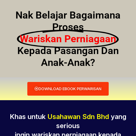
Nak Belajar Bagaimana
Proses
Wariskan Perniagaan
Kepada Pasangan Dan
Anak-Anak?
DOWNLOAD EBOOK PERWARISAN
Khas untuk
Usahawan Sdn Bhd
yang
serious
ingin wariskan perniagaan kepada